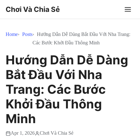
Chơi Và Chia Sẻ
Home
Posts
Hướng Dẫn Dễ Dàng Bắt Đầu Với Nha Trang:
Các Bước Khởi Đầu Thông Minh
Hướng Dẫn Dễ Dàng
Bắt Đầu Với Nha
Trang: Các Bước
Khởi Đầu Thông
Minh
Apr 1, 2026
Chơi Và Chia Sẻ