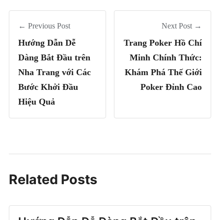
← Previous Post
Next Post →
Hướng Dẫn Dễ
Trang Poker Hồ Chí
Dàng Bắt Đầu trên
Minh Chính Thức:
Nha Trang với Các
Khám Phá Thế Giới
Bước Khởi Đầu
Poker Đỉnh Cao
Hiệu Quả
Related Posts