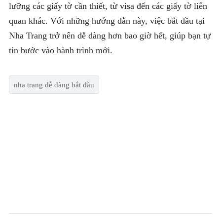
lưỡng các giấy tờ cần thiết, từ visa đến các giấy tờ liên
quan khác. Với những hướng dẫn này, việc bắt đầu tại
Nha Trang trở nên dễ dàng hơn bao giờ hết, giúp bạn tự
tin bước vào hành trình mới.
nha trang dễ dàng bắt đầu